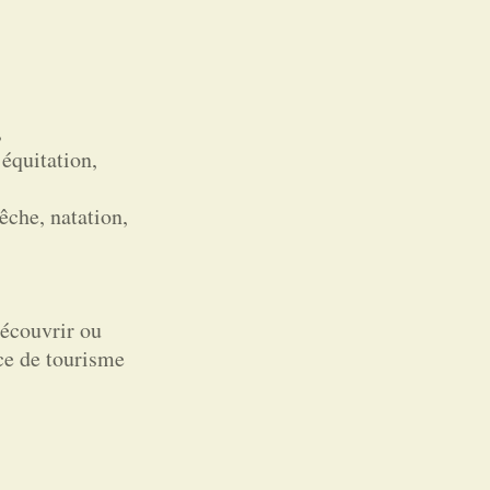
,
équitation,
êche, natation,
découvrir ou
ice de tourisme