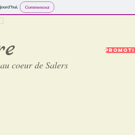
jourd'hui.
Commencez
re
PROMOT
au coeur de Salers