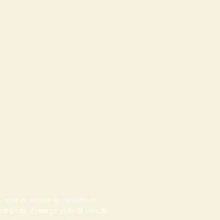
ein centre historique de Salers.
 où tout a été pensé pour que
nces de rêve.
c cuisine équipée
 bain privatives
randonnées sur place
I, WiFi
tion
os et matériel de randonnée
c mise en oeuvre de mesures de
 d'eau, d'énergie et de tri sélectif.