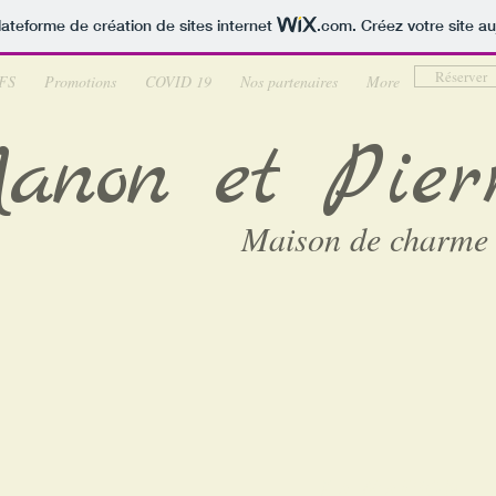
lateforme de création de sites internet
.com
. Créez votre site au
Réserver
FS
Promotions
COVID 19
Nos partenaires
More
anon et Pier
Maison de charme 
LA MAISON