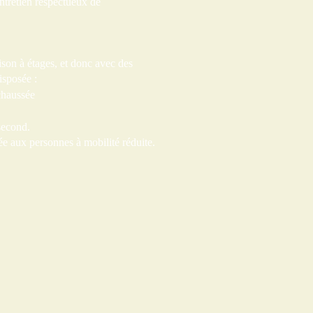
entretien respectueux de
son à étages, et donc avec des
disposée :
chaussée
second.
ée aux personnes à mobilité réduite.