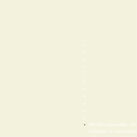
Maison de ville, en pl
Meublé grand confort,
vous passiez des vaca
Grande pièce à vivre ave
2 chambres avec salles de
Parking à proximité
Commerces et départ de 
LCD, DVD, chaine HI-F
Lits faits à l'arrivée
Accueil bébé
Animaux non acceptés
Service de ménage en op
Chauffage électrique
Cave pour rangement vél
Meublé responsable, ave
réduction de consommation